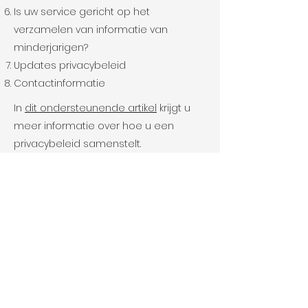
Is uw service gericht op het
verzamelen van informatie van
minderjarigen?
Updates privacybeleid
Contactinformatie
In
dit ondersteunende artikel
krijgt u
meer informatie over hoe u een
privacybeleid samenstelt.
De uitleg en informatie die hierin wordt
gegeven betreft echter enkel uitleg,
informatie en voorbeelden in
algemene zin. U dient dit artikel niet te
interpreteren als juridisch advies of als
aanbevelingen omtrent hetgeen u
daadwerkelijk zou moeten doen. We
raden u aan juridisch advies in te