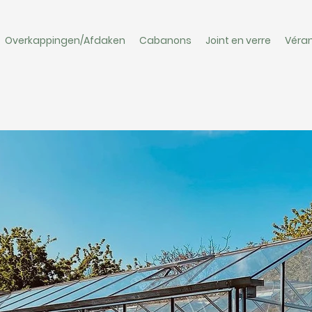
Overkappingen/Afdaken
Cabanons
Joint en verre
Véra