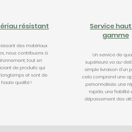
ériau résistant
Service haut
gamme
isissant des matériaux
es, nous contribuons à
Un service de qual
vironnement, tout en
supérieure va au-delà
iciant de produits qui
simple livraison d'un p
 longtemps et sont de
cela comprend une a
haute qualité !
personnalisée, une r
rapide, une fiabilité 
dépassement des atte