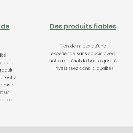
 de
Des produits fiables
Rien de mieux qu'une
expérience sans soucis avec
ité
notre matériel de haute qualité
 de la
! investissez dans la qualité !
roduit ;
pproche
éponse
et un
ntes !