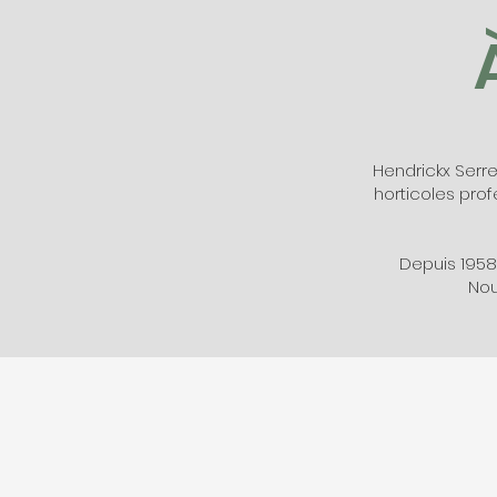
Hendrickx Serr
horticoles profe
Depuis 1958
Nou