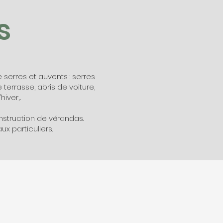
s
serres et auvents : serres
 terrasse, abris de voiture,
ver,...
nstruction de vérandas.
x particuliers.